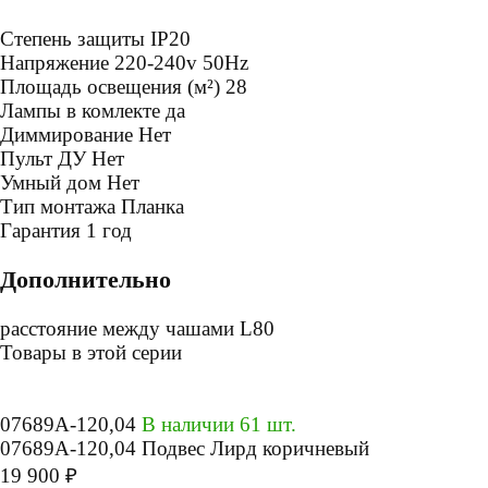
Степень защиты
IP20
Напряжение
220-240v 50Hz
Площадь освещения (м²)
28
Лампы в комлекте
да
Диммирование
Нет
Пульт ДУ
Нет
Умный дом
Нет
Тип монтажа
Планка
Гарантия
1 год
Дополнительно
расстояние между чашами L80
Товары в этой серии
07689A-120,04
В наличии 61 шт.
07689A-120,04 Подвес Лирд коричневый
19 900 ₽