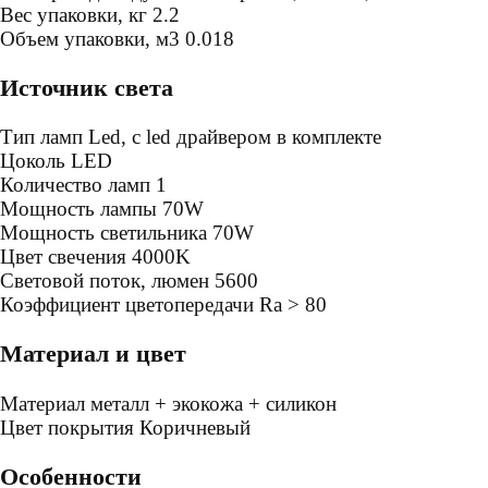
Bес упаковки, кг
2.2
Oбъем упаковки, м3
0.018
Источник света
Тип ламп
Led, с led драйвером в комплекте
Цоколь
LED
Количество ламп
1
Мощность лампы
70W
Мощность светильника
70W
Цвет свечения
4000K
Световой поток, люмен
5600
Коэффициент цветопередачи
Ra > 80
Материал и цвет
Mатериал
металл + экокожа + силикон
Цвет покрытия
Коричневый
Особенности