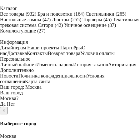
Каталог
Все товары
(932)
Бра и подсветки
(164)
Светильники
(265)
Настольные лампы
(47)
Люстры
(255)
Торшеры
(45)
Текстильная
трековая система Сатори
(42)
Уличное освещение
(87)
Комплектующие
(27)
Информация
Дизайнерам
Наши проекты
Партнёры
О
нас
Доставка
Контакты
Возврат товара
Условия оплаты
Персональное
Личный кабинет
Изменить пароль
История заказов
Авторизация
Дополнительно
Новости
Политика конфиденциальности
Условия
соглашения
Карта сайта
Ваш город:
Москва
Ваш город
Москва
?
Да
Нет
×
Выберите город
Москва