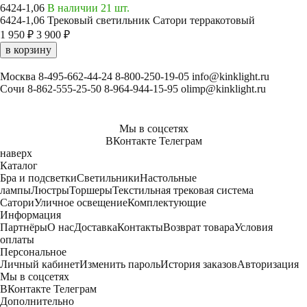
6424-1,06
В наличии 21 шт.
6424-1,06 Трековый светильник Сатори терракотовый
1 950 ₽
3 900 ₽
в корзину
Москва
8-495-662-44-24
8-800-250-19-05
info@kinklight.ru
Сочи
8-862-555-25-50
8-964-944-15-95
olimp@kinklight.ru
Мы в соцсетях
ВКонтакте
Телеграм
наверх
Каталог
Бра и подсветки
Светильники
Настольные
лампы
Люстры
Торшеры
Текстильная трековая система
Сатори
Уличное освещение
Комплектующие
Информация
Партнёры
О нас
Доставка
Контакты
Возврат товара
Условия
оплаты
Персональное
Личный кабинет
Изменить пароль
История заказов
Авторизация
Мы в соцсетях
ВКонтакте
Телеграм
Дополнительно