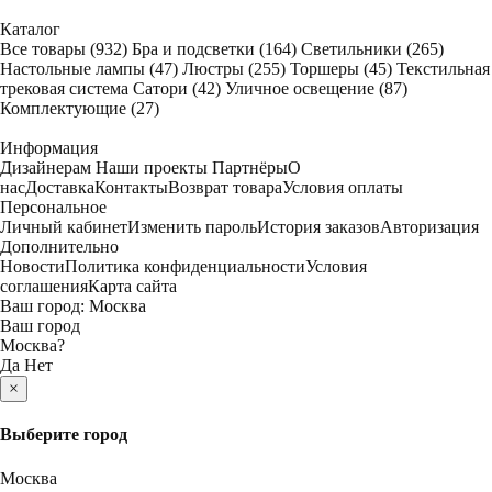
Каталог
Все товары
(932)
Бра и подсветки
(164)
Светильники
(265)
Настольные лампы
(47)
Люстры
(255)
Торшеры
(45)
Текстильная
трековая система Сатори
(42)
Уличное освещение
(87)
Комплектующие
(27)
Информация
Дизайнерам
Наши проекты
Партнёры
О
нас
Доставка
Контакты
Возврат товара
Условия оплаты
Персональное
Личный кабинет
Изменить пароль
История заказов
Авторизация
Дополнительно
Новости
Политика конфиденциальности
Условия
соглашения
Карта сайта
Ваш город:
Москва
Ваш город
Москва
?
Да
Нет
×
Выберите город
Москва