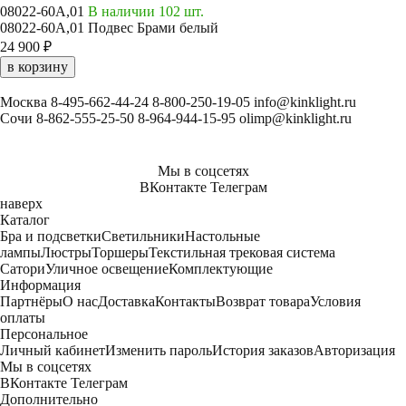
08022-60A,01
В наличии 102 шт.
08022-60A,01 Подвес Брами белый
24 900 ₽
в корзину
Москва
8-495-662-44-24
8-800-250-19-05
info@kinklight.ru
Сочи
8-862-555-25-50
8-964-944-15-95
olimp@kinklight.ru
Мы в соцсетях
ВКонтакте
Телеграм
наверх
Каталог
Бра и подсветки
Светильники
Настольные
лампы
Люстры
Торшеры
Текстильная трековая система
Сатори
Уличное освещение
Комплектующие
Информация
Партнёры
О нас
Доставка
Контакты
Возврат товара
Условия
оплаты
Персональное
Личный кабинет
Изменить пароль
История заказов
Авторизация
Мы в соцсетях
ВКонтакте
Телеграм
Дополнительно