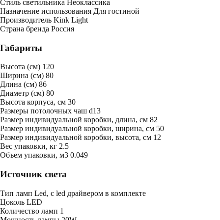
Стиль светильника
Неоклассика
Назначение использования
Для гостиной
Производитель
Kink Light
Страна бренда
Россия
Габариты
Высота (см)
120
Ширина (см)
80
Длина (см)
86
Диаметр (см)
80
Высота корпуса, см
30
Размеры потолочных чаш
d13
Размер индивидуальной коробки, длина, см
82
Размер индивидуальной коробки, ширина, см
50
Размер индивидуальной коробки, высота, см
12
Bес упаковки, кг
2.5
Oбъем упаковки, м3
0.049
Источник света
Тип ламп
Led, с led драйвером в комплекте
Цоколь
LED
Количество ламп
1
Мощность лампы
20W