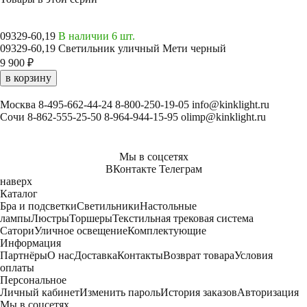
09329-60,19
В наличии 6 шт.
09329-60,19 Светильник уличный Мети черный
9 900 ₽
в корзину
Москва
8-495-662-44-24
8-800-250-19-05
info@kinklight.ru
Сочи
8-862-555-25-50
8-964-944-15-95
olimp@kinklight.ru
Мы в соцсетях
ВКонтакте
Телеграм
наверх
Каталог
Бра и подсветки
Светильники
Настольные
лампы
Люстры
Торшеры
Текстильная трековая система
Сатори
Уличное освещение
Комплектующие
Информация
Партнёры
О нас
Доставка
Контакты
Возврат товара
Условия
оплаты
Персональное
Личный кабинет
Изменить пароль
История заказов
Авторизация
Мы в соцсетях