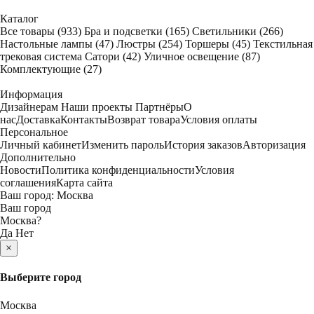
Каталог
Все товары
(933)
Бра и подсветки
(165)
Светильники
(266)
Настольные лампы
(47)
Люстры
(254)
Торшеры
(45)
Текстильная
трековая система Сатори
(42)
Уличное освещение
(87)
Комплектующие
(27)
Информация
Дизайнерам
Наши проекты
Партнёры
О
нас
Доставка
Контакты
Возврат товара
Условия оплаты
Персональное
Личный кабинет
Изменить пароль
История заказов
Авторизация
Дополнительно
Новости
Политика конфиденциальности
Условия
соглашения
Карта сайта
Ваш город:
Москва
Ваш город
Москва
?
Да
Нет
×
Выберите город
Москва