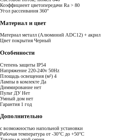
Коэффициент цветопередачи
Ra > 80
Угол рассеивания
360°
Материал и цвет
Mатериал
металл (Алюминий ADC12) + акрил
Цвет покрытия
Черный
Особенности
Степень защиты
IP54
Напряжение
220-240v 50Hz
Площадь освещения (м²)
4
Лампы в комлекте
Да
Диммирование
нет
Пульт ДУ
Нет
Умный дом
нет
Гарантия
1 год
Дополнительно
с возможностью напольной установки
Рабочая температура от -30°С до +50°С
Товары в этой серии