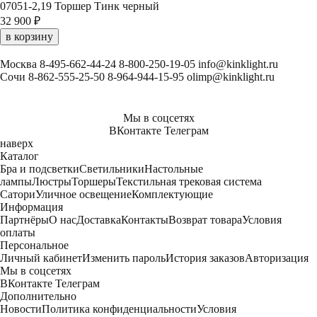
07051-2,19 Торшер Тинк черный
32 900 ₽
в корзину
Москва
8-495-662-44-24
8-800-250-19-05
info@kinklight.ru
Сочи
8-862-555-25-50
8-964-944-15-95
olimp@kinklight.ru
Мы в соцсетях
ВКонтакте
Телеграм
наверх
Каталог
Бра и подсветки
Светильники
Настольные
лампы
Люстры
Торшеры
Текстильная трековая система
Сатори
Уличное освещение
Комплектующие
Информация
Партнёры
О нас
Доставка
Контакты
Возврат товара
Условия
оплаты
Персональное
Личный кабинет
Изменить пароль
История заказов
Авторизация
Мы в соцсетях
ВКонтакте
Телеграм
Дополнительно
Новости
Политика конфиденциальности
Условия