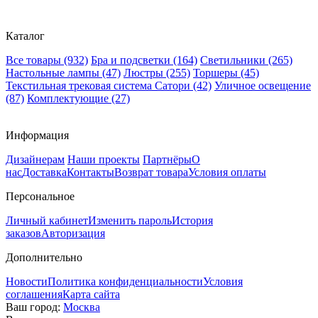
Каталог
Все товары
(932)
Бра и подсветки
(164)
Светильники
(265)
Настольные лампы
(47)
Люстры
(255)
Торшеры
(45)
Текстильная трековая система Сатори
(42)
Уличное освещение
(87)
Комплектующие
(27)
Информация
Дизайнерам
Наши проекты
Партнёры
О
нас
Доставка
Контакты
Возврат товара
Условия оплаты
Персональное
Личный кабинет
Изменить пароль
История
заказов
Авторизация
Дополнительно
Новости
Политика конфиденциальности
Условия
соглашения
Карта сайта
Ваш город:
Москва