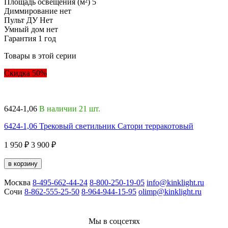
Площадь освещения (м²)
5
Диммирование
нет
Пульт ДУ
Нет
Умный дом
нет
Гарантия
1 год
Товары в этой серии
Скидка 50%
6424-1,06
В наличии 21 шт.
1
6424-1,06 Трековый светильник Сатори терракотовый
1
1 950 ₽
3 900 ₽
1
в корзину
Москва
8-495-662-44-24
8-800-250-19-05
info@kinklight.ru
Сочи
8-862-555-25-50
8-964-944-15-95
olimp@kinklight.ru
Мы в соцсетях