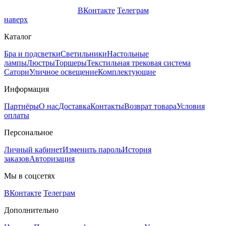
ВКонтакте
Телеграм
наверх
Каталог
Бра и подсветки
Светильники
Настольные
лампы
Люстры
Торшеры
Текстильная трековая система
Сатори
Уличное освещение
Комплектующие
Информация
Партнёры
О нас
Доставка
Контакты
Возврат товара
Условия
оплаты
Персональное
Личный кабинет
Изменить пароль
История
заказов
Авторизация
Мы в соцсетях
ВКонтакте
Телеграм
Дополнительно