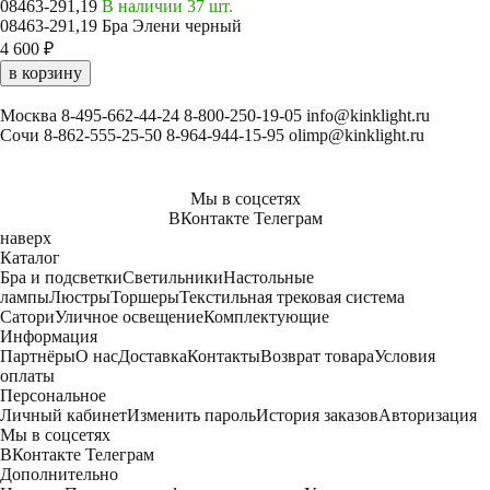
08463-291,19
В наличии 37 шт.
08463-291,19 Бра Элени черный
4 600 ₽
в корзину
Москва
8-495-662-44-24
8-800-250-19-05
info@kinklight.ru
Сочи
8-862-555-25-50
8-964-944-15-95
olimp@kinklight.ru
Мы в соцсетях
ВКонтакте
Телеграм
наверх
Каталог
Бра и подсветки
Светильники
Настольные
лампы
Люстры
Торшеры
Текстильная трековая система
Сатори
Уличное освещение
Комплектующие
Информация
Партнёры
О нас
Доставка
Контакты
Возврат товара
Условия
оплаты
Персональное
Личный кабинет
Изменить пароль
История заказов
Авторизация
Мы в соцсетях
ВКонтакте
Телеграм
Дополнительно