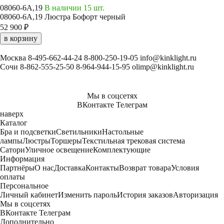
08060-6A,19
В наличии 15 шт.
08060-6A,19 Люстра Бофорт черный
52 900 ₽
в корзину
Москва
8-495-662-44-24
8-800-250-19-05
info@kinklight.ru
Сочи
8-862-555-25-50
8-964-944-15-95
olimp@kinklight.ru
Мы в соцсетях
ВКонтакте
Телеграм
наверх
Каталог
Бра и подсветки
Светильники
Настольные
лампы
Люстры
Торшеры
Текстильная трековая система
Сатори
Уличное освещение
Комплектующие
Информация
Партнёры
О нас
Доставка
Контакты
Возврат товара
Условия
оплаты
Персональное
Личный кабинет
Изменить пароль
История заказов
Авторизация
Мы в соцсетях
ВКонтакте
Телеграм
Дополнительно