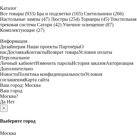
Каталог
Все товары
(933)
Бра и подсветки
(165)
Светильники
(266)
Настольные лампы
(47)
Люстры
(254)
Торшеры
(45)
Текстильная
трековая система Сатори
(42)
Уличное освещение
(87)
Комплектующие
(27)
Информация
Дизайнерам
Наши проекты
Партнёры
О
нас
Доставка
Контакты
Возврат товара
Условия оплаты
Персональное
Личный кабинет
Изменить пароль
История заказов
Авторизация
Дополнительно
Новости
Политика конфиденциальности
Условия
соглашения
Карта сайта
Ваш город:
Москва
Ваш город
Москва
?
Да
Нет
×
Выберите город
Москва