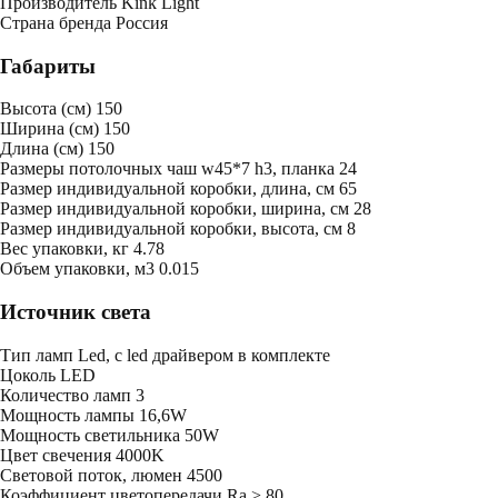
Производитель
Kink Light
Страна бренда
Россия
Габариты
Высота (см)
150
Ширина (см)
150
Длина (см)
150
Размеры потолочных чаш
w45*7 h3, планка 24
Размер индивидуальной коробки, длина, см
65
Размер индивидуальной коробки, ширина, см
28
Размер индивидуальной коробки, высота, см
8
Bес упаковки, кг
4.78
Oбъем упаковки, м3
0.015
Источник света
Тип ламп
Led, с led драйвером в комплекте
Цоколь
LED
Количество ламп
3
Мощность лампы
16,6W
Мощность светильника
50W
Цвет свечения
4000K
Световой поток, люмен
4500
Коэффициент цветопередачи
Ra > 80