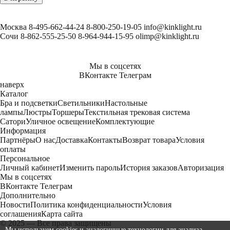
Москва
8-495-662-44-24
8-800-250-19-05
info@kinklight.ru
Сочи
8-862-555-25-50
8-964-944-15-95
olimp@kinklight.ru
Мы в соцсетях
ВКонтакте
Телеграм
наверх
Каталог
Бра и подсветки
Светильники
Настольные
лампы
Люстры
Торшеры
Текстильная трековая система
Сатори
Уличное освещение
Комплектующие
Информация
Партнёры
О нас
Доставка
Контакты
Возврат товара
Условия
оплаты
Персональное
Личный кабинет
Изменить пароль
История заказов
Авторизация
Мы в соцсетях
ВКонтакте
Телеграм
Дополнительно
Новости
Политика конфиденциальности
Условия
соглашения
Карта сайта
© 2025 — Все права защищены
Мы используем cookies и аналогичные технологии для анализа