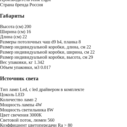
Страна бренда
Россия
Габариты
Высота (см)
200
Ширина (см)
16
Длина (см)
22
Размеры потолочных чаш
d9 h4, планка 8
Размер индивидуальной коробки, длина, см
22
Размер индивидуальной коробки, ширина, см
22
Размер индивидуальной коробки, высота, см
29
Bес упаковки, кг
1.342
Oбъем упаковки, м3
0.017
Источник света
Тип ламп
Led, с led драйвером в комплекте
Цоколь
LED
Количество ламп
2
Мощность лампы
4W
Мощность светильника
8W
Цвет свечения
3000K
Световой поток, люмен
560
Коэффициент цветопередачи
Ra > 80