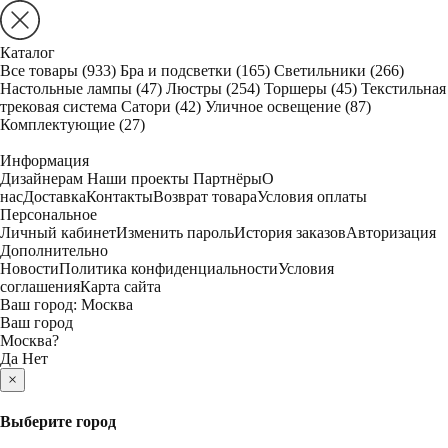
Каталог
Все товары
(933)
Бра и подсветки
(165)
Светильники
(266)
Настольные лампы
(47)
Люстры
(254)
Торшеры
(45)
Текстильная
трековая система Сатори
(42)
Уличное освещение
(87)
Комплектующие
(27)
Информация
Дизайнерам
Наши проекты
Партнёры
О
нас
Доставка
Контакты
Возврат товара
Условия оплаты
Персональное
Личный кабинет
Изменить пароль
История заказов
Авторизация
Дополнительно
Новости
Политика конфиденциальности
Условия
соглашения
Карта сайта
Ваш город:
Москва
Ваш город
Москва
?
Да
Нет
×
Выберите город