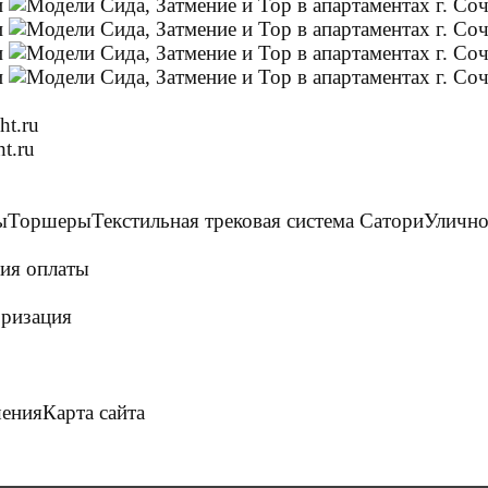
ht.ru
t.ru
ы
Торшеры
Текстильная трековая система Сатори
Улично
ия оплаты
ризация
шения
Карта сайта