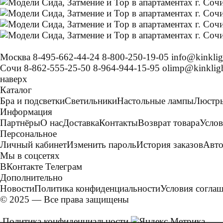
Москва
8-495-662-44-24
8-800-250-19-05
info@kinklig
Сочи
8-862-555-25-50
8-964-944-15-95
olimp@kinkligh
наверх
Каталог
Бра и подсветки
Светильники
Настольные лампы
Люстр
Информация
Партнёры
О нас
Доставка
Контакты
Возврат товара
Услов
Персональное
Личный кабинет
Изменить пароль
История заказов
Авто
Мы в соцсетях
ВКонтакте
Телеграм
Дополнительно
Новости
Политика конфиденциальности
Условия согла
© 2025 — Все права защищены
Политика конфиденциальности