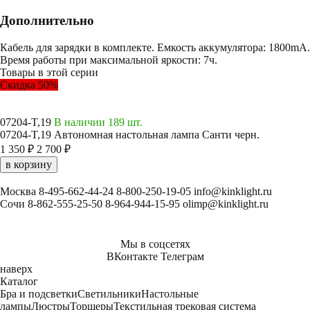
Дополнительно
Кабель для зарядки в комплекте. Емкость аккумулятора: 1800mA.
Время работы при максимальной яркости: 7ч.
Товары в этой серии
Скидка 50%
07204-T,19
В наличии 189 шт.
07204-T,19 Автономная настольная лампа Санти черн.
1 350 ₽
2 700 ₽
в корзину
Москва
8-495-662-44-24
8-800-250-19-05
info@kinklight.ru
Сочи
8-862-555-25-50
8-964-944-15-95
olimp@kinklight.ru
Мы в соцсетях
ВКонтакте
Телеграм
наверх
Каталог
Бра и подсветки
Светильники
Настольные
лампы
Люстры
Торшеры
Текстильная трековая система