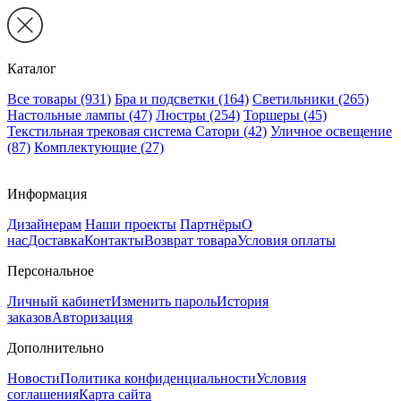
Каталог
Все товары
(931)
Бра и подсветки
(164)
Светильники
(265)
Настольные лампы
(47)
Люстры
(254)
Торшеры
(45)
Текстильная трековая система Сатори
(42)
Уличное освещение
(87)
Комплектующие
(27)
Информация
Дизайнерам
Наши проекты
Партнёры
О
нас
Доставка
Контакты
Возврат товара
Условия оплаты
Персональное
Личный кабинет
Изменить пароль
История
заказов
Авторизация
Дополнительно
Новости
Политика конфиденциальности
Условия
соглашения
Карта сайта