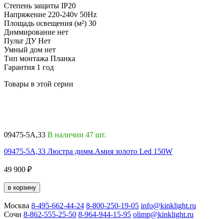
Степень защиты
IP20
Напряжение
220-240v 50Hz
Площадь освещения (м²)
30
Диммирование
нет
Пульт ДУ
Нет
Умный дом
нет
Тип монтажа
Планка
Гарантия
1 год
Товары в этой серии
0
09475-5A,33
В наличии 47 шт.
0
09475-5A,33 Люстра димм.Амия золото Led 150W
6
49 900 ₽
в корзину
Москва
8-495-662-44-24
8-800-250-19-05
info@kinklight.ru
Сочи
8-862-555-25-50
8-964-944-15-95
olimp@kinklight.ru