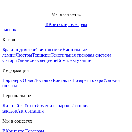
Мы в соцсетях
ВКонтакте
Телеграм
наверх
Каталог
Бра и подсветки
Светильники
Настольные
лампы
Люстры
Торшеры
Текстильная трековая система
Сатори
Уличное освещение
Комплектующие
Информация
Партнёры
О нас
Доставка
Контакты
Возврат товара
Условия
оплаты
Персональное
Личный кабинет
Изменить пароль
История
заказов
Авторизация
Мы в соцсетях
ВКонтакте
Телеграм