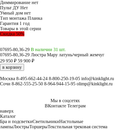
Диммирование
нет
Пульт ДУ
Нет
Умный дом
нет
Тип монтажа
Планка
Гарантия
1 год
Товары в этой серии
Скидка 50%
07695-80,36-29
В наличии 31 шт.
07695-80,36-29 Люстра Мару латунь/черный жемчуг
29 950 ₽
59 900 ₽
в корзину
Москва
8-495-662-44-24
8-800-250-19-05
info@kinklight.ru
Сочи
8-862-555-25-50
8-964-944-15-95
olimp@kinklight.ru
Мы в соцсетях
ВКонтакте
Телеграм
наверх
Каталог
Бра и подсветки
Светильники
Настольные
лампы
Люстры
Торшеры
Текстильная трековая система