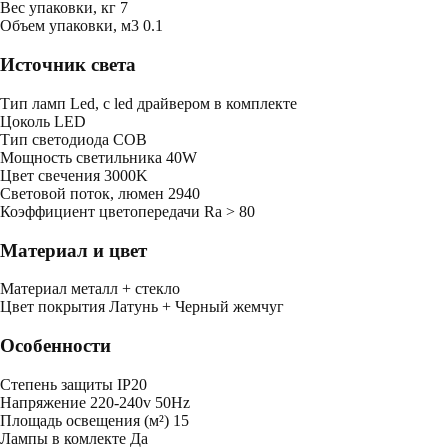
Bес упаковки, кг
7
Oбъем упаковки, м3
0.1
Источник света
Тип ламп
Led, с led драйвером в комплекте
Цоколь
LED
Тип светодиода
COB
Мощность светильника
40W
Цвет свечения
3000K
Световой поток, люмен
2940
Коэффициент цветопередачи
Ra > 80
Материал и цвет
Mатериал
металл + стекло
Цвет покрытия
Латунь + Черный жемчуг
Особенности
Степень защиты
IP20
Напряжение
220-240v 50Hz
Площадь освещения (м²)
15
Лампы в комлекте
Да