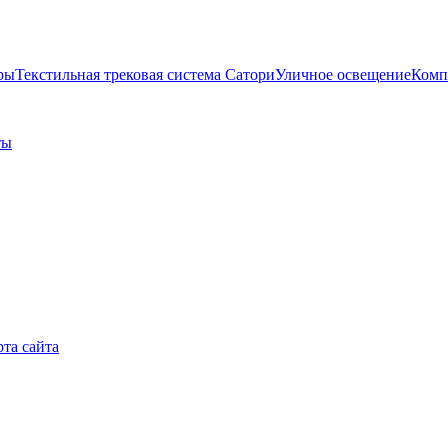
ры
Текстильная трековая система Сатори
Уличное освещение
Комп
ты
рта сайта