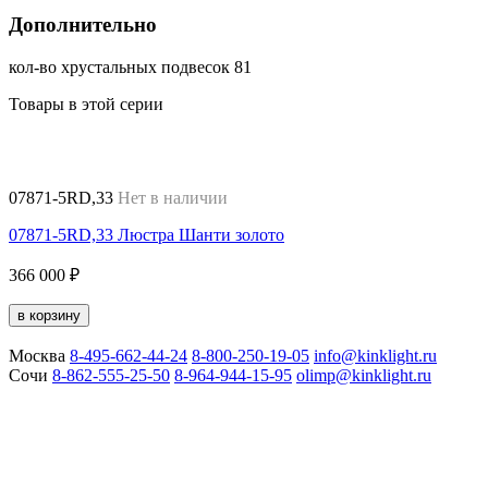
Дополнительно
кол-во хрустальных подвесок 81
Товары в этой серии
07871-5RD,33
Нет в наличии
07871-5RD,33 Люстра Шанти золото
366 000 ₽
в корзину
Москва
8-495-662-44-24
8-800-250-19-05
info@kinklight.ru
Сочи
8-862-555-25-50
8-964-944-15-95
olimp@kinklight.ru