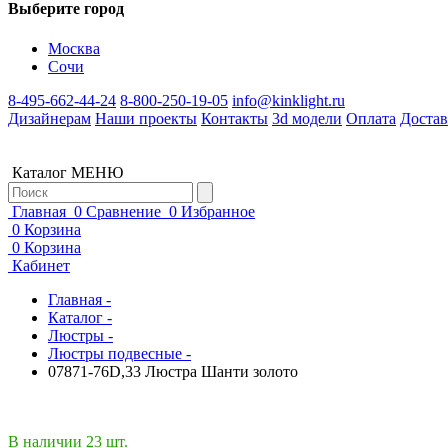
Выберите город
Москва
Сочи
8-495-662-44-24
8-800-250-19-05
info@kinklight.ru
Дизайнерам
Наши проекты
Контакты
3d модели
Оплата
Достав
Каталог
МЕНЮ
Главная
0
Сравнение
0
Избранное
0
Корзина
0
Корзина
Кабинет
Главная -
Каталог -
Люстры -
Люстры подвесные -
07871-76D,33 Люстра Шанти золото
В наличии 23 шт.