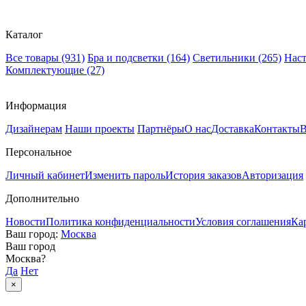
Каталог
Все товары
(931)
Бра и подсветки
(164)
Светильники
(265)
Нас
Комплектующие
(27)
Информация
Дизайнерам
Наши проекты
Партнёры
О нас
Доставка
Контакты
В
Персональное
Личный кабинет
Изменить пароль
История заказов
Авторизация
Дополнительно
Новости
Политика конфиденциальности
Условия соглашения
Ка
Ваш город:
Москва
Ваш город
Москва
?
Да
Нет
×