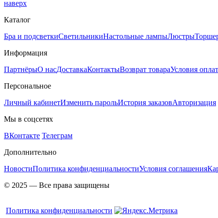
наверх
Каталог
Бра и подсветки
Светильники
Настольные лампы
Люстры
Торше
Информация
Партнёры
О нас
Доставка
Контакты
Возврат товара
Условия опла
Персональное
Личный кабинет
Изменить пароль
История заказов
Авторизация
Мы в соцсетях
ВКонтакте
Телеграм
Дополнительно
Новости
Политика конфиденциальности
Условия соглашения
Ка
© 2025 — Все права защищены
Политика конфиденциальности