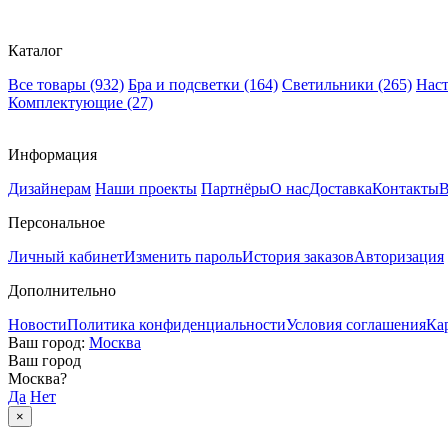
Каталог
Все товары
(932)
Бра и подсветки
(164)
Светильники
(265)
Нас
Комплектующие
(27)
Информация
Дизайнерам
Наши проекты
Партнёры
О нас
Доставка
Контакты
В
Персональное
Личный кабинет
Изменить пароль
История заказов
Авторизация
Дополнительно
Новости
Политика конфиденциальности
Условия соглашения
Ка
Ваш город:
Москва
Ваш город
Москва
?
Да
Нет
×