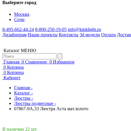
Выберите город
Москва
Сочи
8-495-662-44-24
8-800-250-19-05
info@kinklight.ru
Дизайнерам
Наши проекты
Контакты
3d модели
Оплата
Достав
Каталог
МЕНЮ
Главная
0
Сравнение
0
Избранное
0
Корзина
0
Корзина
Кабинет
Главная -
Каталог -
Люстры -
Люстры подвесные -
07867-9A,33 Люстра Аста мат.золото
В наличии 22 шт.