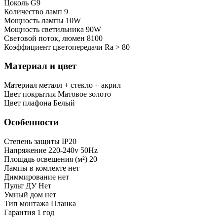
Цоколь
G9
Количество ламп
9
Мощность лампы
10W
Мощность светильника
90W
Световой поток, люмен
8100
Коэффициент цветопередачи
Ra > 80
Материал и цвет
Mатериал
металл + стекло + акрил
Цвет покрытия
Матовое золото
Цвет плафона
Белый
Особенности
Степень защиты
IP20
Напряжение
220-240v 50Hz
Площадь освещения (м²)
20
Лампы в комлекте
нет
Диммирование
нет
Пульт ДУ
Нет
Умный дом
нет
Тип монтажа
Планка
Гарантия
1 год