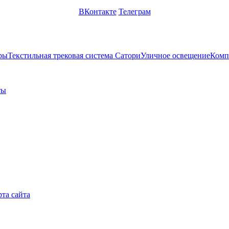
ВКонтакте
Телеграм
ры
Текстильная трековая система Сатори
Уличное освещение
Комп
ты
рта сайта