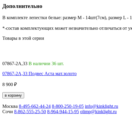
Дополнительно
В комплекте лепестки белые: размер M - 14шт(7см), размер L - 
*-состав комплектующих может незначительно отличаться от 
Товары в этой серии
07867-2A,33
В наличии 36 шт.
07867-2A,33 Подвес Аста мат.золото
8 900 ₽
в корзину
Москва
8-495-662-44-24
8-800-250-19-05
info@kinklight.ru
Сочи
8-862-555-25-50
8-964-944-15-95
olimp@kinklight.ru