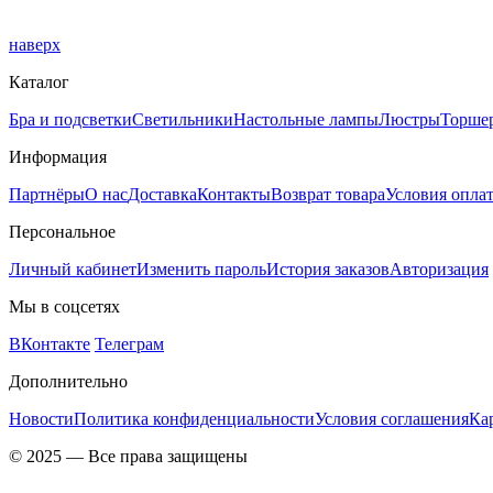
наверх
Каталог
Бра и подсветки
Светильники
Настольные лампы
Люстры
Торше
Информация
Партнёры
О нас
Доставка
Контакты
Возврат товара
Условия опла
Персональное
Личный кабинет
Изменить пароль
История заказов
Авторизация
Мы в соцсетях
ВКонтакте
Телеграм
Дополнительно
Новости
Политика конфиденциальности
Условия соглашения
Ка
© 2025 — Все права защищены