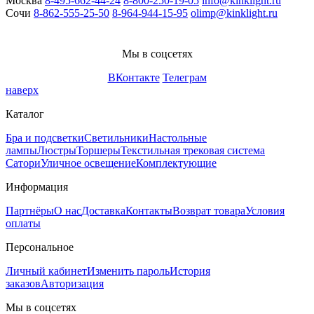
Москва
8-495-662-44-24
8-800-250-19-05
info@kinklight.ru
Сочи
8-862-555-25-50
8-964-944-15-95
olimp@kinklight.ru
Мы в соцсетях
ВКонтакте
Телеграм
наверх
Каталог
Бра и подсветки
Светильники
Настольные
лампы
Люстры
Торшеры
Текстильная трековая система
Сатори
Уличное освещение
Комплектующие
Информация
Партнёры
О нас
Доставка
Контакты
Возврат товара
Условия
оплаты
Персональное
Личный кабинет
Изменить пароль
История
заказов
Авторизация
Мы в соцсетях