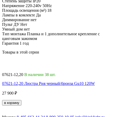
Степень защиты
IP20
Напряжение
220-240v 50Hz
Площадь освещения (м²)
18
Лампы в комлекте
Да
Диммирование
нет
Пульт ДУ
Нет
Умный дом
нет
Тип монтажа
Планка и 1 дополнительное крепление с
цанговым зажимом
Гарантия
1 год
Товары в этой серии
07621-12,20
В наличии 38 шт.
0
07621-12,20 Люстра Рия черный/бронза Gu10 120W
0
27 900 ₽
9
в корзину