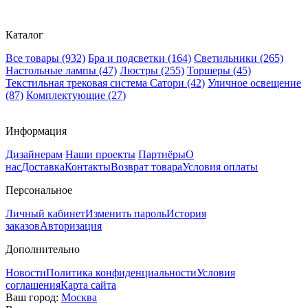
Каталог
Все товары
(932)
Бра и подсветки
(164)
Светильники
(265)
Настольные лампы
(47)
Люстры
(255)
Торшеры
(45)
Текстильная трековая система Сатори
(42)
Уличное освещение
(87)
Комплектующие
(27)
Информация
Дизайнерам
Наши проекты
Партнёры
О
нас
Доставка
Контакты
Возврат товара
Условия оплаты
Персональное
Личный кабинет
Изменить пароль
История
заказов
Авторизация
Дополнительно
Новости
Политика конфиденциальности
Условия
соглашения
Карта сайта
Ваш город:
Москва