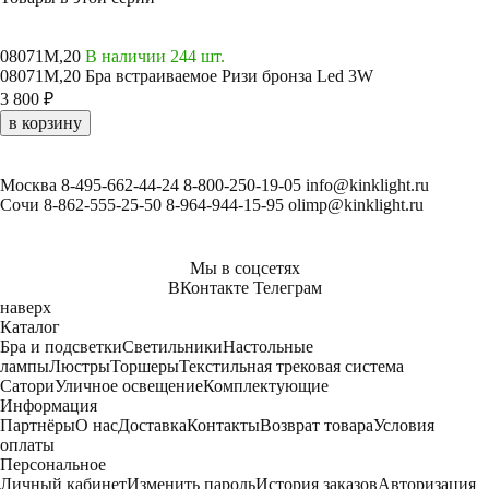
08071M,20
В наличии 244 шт.
08071M,20 Бра встраиваемое Ризи бронза Led 3W
3 800 ₽
в корзину
Москва
8-495-662-44-24
8-800-250-19-05
info@kinklight.ru
Сочи
8-862-555-25-50
8-964-944-15-95
olimp@kinklight.ru
Мы в соцсетях
ВКонтакте
Телеграм
наверх
Каталог
Бра и подсветки
Светильники
Настольные
лампы
Люстры
Торшеры
Текстильная трековая система
Сатори
Уличное освещение
Комплектующие
Информация
Партнёры
О нас
Доставка
Контакты
Возврат товара
Условия
оплаты
Персональное
Личный кабинет
Изменить пароль
История заказов
Авторизация