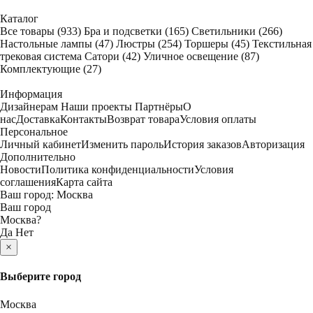
Каталог
Все товары
(933)
Бра и подсветки
(165)
Светильники
(266)
Настольные лампы
(47)
Люстры
(254)
Торшеры
(45)
Текстильная
трековая система Сатори
(42)
Уличное освещение
(87)
Комплектующие
(27)
Информация
Дизайнерам
Наши проекты
Партнёры
О
нас
Доставка
Контакты
Возврат товара
Условия оплаты
Персональное
Личный кабинет
Изменить пароль
История заказов
Авторизация
Дополнительно
Новости
Политика конфиденциальности
Условия
соглашения
Карта сайта
Ваш город:
Москва
Ваш город
Москва
?
Да
Нет
×
Выберите город
Москва