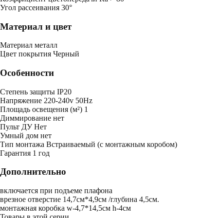
Угол рассеивания
30°
Материал и цвет
Mатериал
металл
Цвет покрытия
Черный
Особенности
Степень защиты
IP20
Напряжение
220-240v 50Hz
Площадь освещения (м²)
1
Диммирование
нет
Пульт ДУ
Нет
Умный дом
нет
Тип монтажа
Встраиваемый (с монтажным коробом)
Гарантия
1 год
Дополнительно
включается при подъеме плафона
врезное отверстие 14,7см*4,9см /глубина 4,5см.
монтажная коробка w-4,7*14,5см h-4см
Товары в этой серии