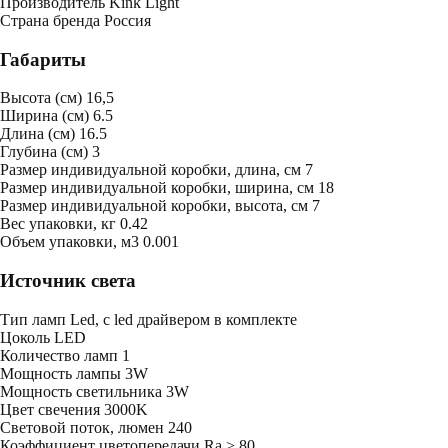
Производитель
Kink Light
Страна бренда
Россия
Габариты
Высота (см)
16,5
Ширина (см)
6.5
Длина (см)
16.5
Глубина (см)
3
Размер индивидуальной коробки, длина, см
7
Размер индивидуальной коробки, ширина, см
18
Размер индивидуальной коробки, высота, см
7
Bес упаковки, кг
0.42
Oбъем упаковки, м3
0.001
Источник света
Тип ламп
Led, с led драйвером в комплекте
Цоколь
LED
Количество ламп
1
Мощность лампы
3W
Мощность светильника
3W
Цвет свечения
3000K
Световой поток, люмен
240
Коэффициент цветопередачи
Ra > 80