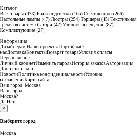
Каталог
Все товары
(933)
Бра и подсветки
(165)
Светильники
(266)
Настольные лампы
(47)
Люстры
(254)
Торшеры
(45)
Текстильная
трековая система Сатори
(42)
Уличное освещение
(87)
Комплектующие
(27)
Информация
Дизайнерам
Наши проекты
Партнёры
О
нас
Доставка
Контакты
Возврат товара
Условия оплаты
Персональное
Личный кабинет
Изменить пароль
История заказов
Авторизация
Дополнительно
Новости
Политика конфиденциальности
Условия
соглашения
Карта сайта
Ваш город:
Москва
Ваш город
Москва
?
Да
Нет
×
Выберите город
Москва