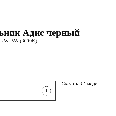
льник Адис черный
d 12W+5W (3000K)
Скачать 3D модель
+