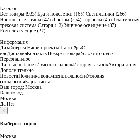
Каталог
Все товары
(933)
Бра и подсветки
(165)
Светильники
(266)
Настольные лампы
(47)
Люстры
(254)
Торшеры
(45)
Текстильная
трековая система Сатори
(42)
Уличное освещение
(87)
Комплектующие
(27)
Информация
Дизайнерам
Наши проекты
Партнёры
О
нас
Доставка
Контакты
Возврат товара
Условия оплаты
Персональное
Личный кабинет
Изменить пароль
История заказов
Авторизация
Дополнительно
Новости
Политика конфиденциальности
Условия
соглашения
Карта сайта
Ваш город:
Москва
Ваш город
Москва
?
Да
Нет
×
Выберите город
Москва