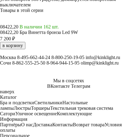
выключателем
Товары в этой серии
08422,20
В наличии 162 шт.
08422,20 Бра Винетта бронза Led 9W
7 200 ₽
в корзину
Москва
8-495-662-44-24
8-800-250-19-05
info@kinklight.ru
Сочи
8-862-555-25-50
8-964-944-15-95
olimp@kinklight.ru
Мы в соцсетях
ВКонтакте
Телеграм
наверх
Каталог
Бра и подсветки
Светильники
Настольные
лампы
Люстры
Торшеры
Текстильная трековая система
Сатори
Уличное освещение
Комплектующие
Информация
Партнёры
О нас
Доставка
Контакты
Возврат товара
Условия
оплаты
Персональное