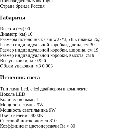
Производитель
Kink Light
Страна бренда
Россия
Габариты
Высота (см)
90
Диаметр (см)
10
Размеры потолочных чаш
w27*3,5 h5, планка 26,5
Размер индивидуальной коробки, длина, см
30
Размер индивидуальной коробки, ширина, см
19
Размер индивидуальной коробки, высота, см
9
Bес упаковки, кг
0.926
Oбъем упаковки, м3
0.003
Источник света
Тип ламп
Led, с led драйвером в комплекте
Цоколь
LED
Количество ламп
1
Мощность лампы
9W
Мощность светильника
9W
Цвет свечения
4000K
Световой поток, люмен
810
Коэффициент цветопередачи
Ra > 80